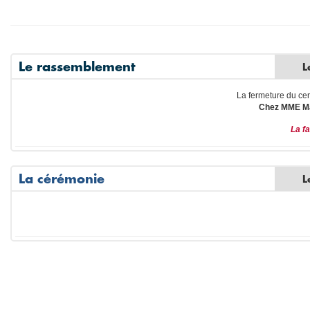
Le rassemblement
L
La fermeture du cer
Chez MME Ma
La fa
La cérémonie
L