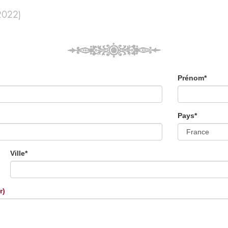
2022)
Prénom*
Pays*
Ville*
r)