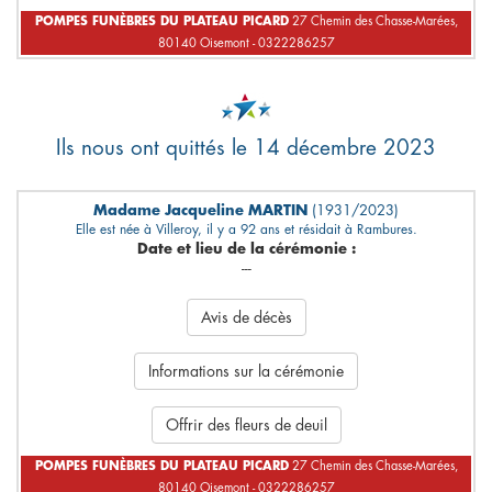
POMPES FUNÈBRES DU PLATEAU PICARD
27 Chemin des Chasse-Marées,
80140 Oisemont - 0322286257
Ils nous ont quittés le 14 décembre 2023
Madame Jacqueline MARTIN
(1931/2023)
Elle est née à Villeroy, il y a 92 ans et résidait à Rambures.
Date et lieu de la cérémonie :
---
Avis de décès
Informations sur la cérémonie
Offrir des fleurs de deuil
POMPES FUNÈBRES DU PLATEAU PICARD
27 Chemin des Chasse-Marées,
80140 Oisemont - 0322286257