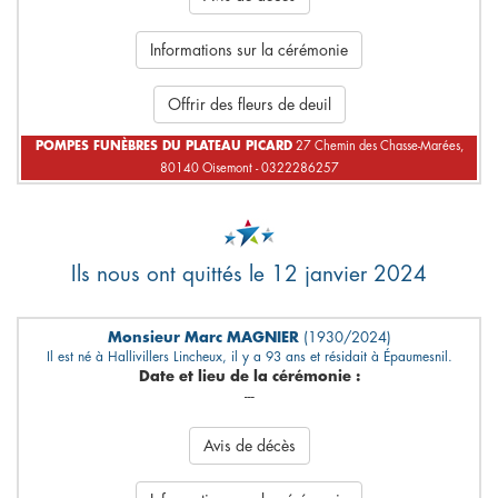
Informations sur la cérémonie
Offrir des fleurs de deuil
POMPES FUNÈBRES DU PLATEAU PICARD
27 Chemin des Chasse-Marées,
80140 Oisemont - 0322286257
Ils nous ont quittés le 12 janvier 2024
Monsieur Marc MAGNIER
(1930/2024)
Il est né à Hallivillers Lincheux, il y a 93 ans et résidait à Épaumesnil.
Date et lieu de la cérémonie :
---
Avis de décès