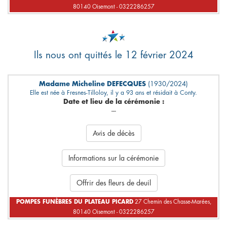
80140 Oisemont - 0322286257
Ils nous ont quittés le 12 février 2024
Madame Micheline DEFECQUES
(1930/2024)
Elle est née à Fresnes-Tilloloy, il y a 93 ans et résidait à Conty.
Date et lieu de la cérémonie :
---
Avis de décès
Informations sur la cérémonie
Offrir des fleurs de deuil
POMPES FUNÈBRES DU PLATEAU PICARD
27 Chemin des Chasse-Marées,
80140 Oisemont - 0322286257