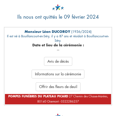
Ils nous ont quittés le 09 février 2024
Monsieur Léon DUCOROY
(1936/2024)
Il est né à Bouillancourt-en-Séry, il y a 87 ans et résidait à Bouillancourt-en-
Séry.
Date et lieu de la cérémonie :
---
Avis de décès
Informations sur la cérémonie
Offrir des fleurs de deuil
POMPES FUNÈBRES DU PLATEAU PICARD
27 Chemin des Chasse-Marées,
80140 Oisemont - 0322286257