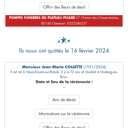
Offrir des fleurs de deuil
POMPES FUNÈBRES DU PLATEAU PICARD
27 Chemin des Chasse-Marées,
80140 Oisemont - 0322286257
Ils nous ont quittés le 16 février 2024
Monsieur Jean-Marie COLLETTE
(1951/2024)
Il est né à Vieux-Rouen-sur-Bresle, il y a 72 ans et résidait à Hodeng-au-
Bosc.
Date et lieu de la cérémonie :
---
Avis de décès
Informations sur la cérémonie
Offrir des fleurs de deuil