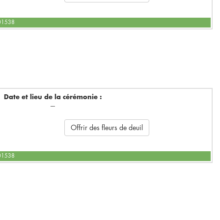
601538
Date et lieu de la cérémonie :
---
Offrir des fleurs de deuil
601538