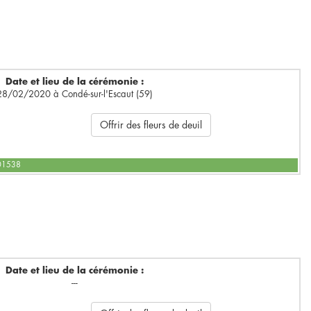
Date et lieu de la cérémonie :
28/02/2020 à Condé-sur-l'Escaut (59)
Offrir des fleurs de deuil
601538
Date et lieu de la cérémonie :
---