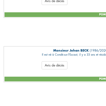
Avis de décès
POMP
Monsieur Johan BECK
(1986/202
Il est né à Condé-sur-l'Escaut, il y a 33 ans et résid
Avis de décès
POMP