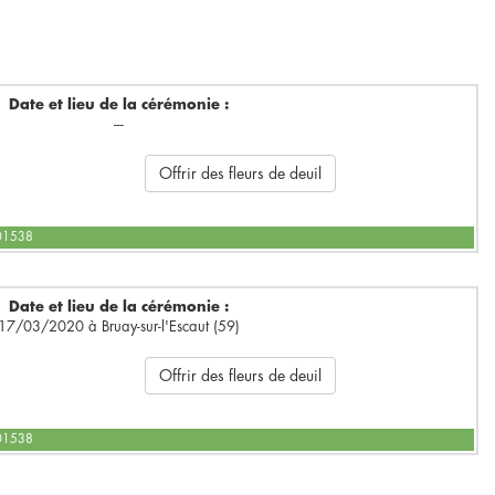
Date et lieu de la cérémonie :
---
Offrir des fleurs de deuil
601538
Date et lieu de la cérémonie :
17/03/2020 à Bruay-sur-l'Escaut (59)
Offrir des fleurs de deuil
601538