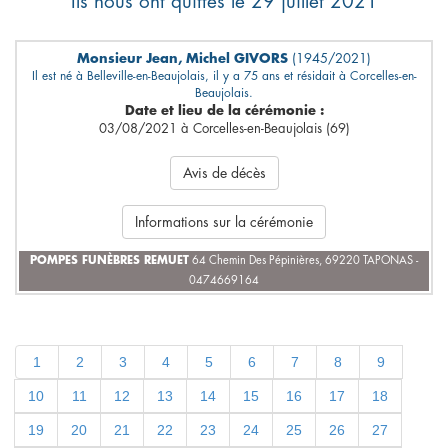
Ils nous ont quittés le 29 juillet 2021
Monsieur Jean, Michel GIVORS
(1945/2021)
Il est né à Belleville-en-Beaujolais, il y a 75 ans et résidait à Corcelles-en-
Beaujolais.
Date et lieu de la cérémonie :
03/08/2021 à Corcelles-en-Beaujolais (69)
Avis de décès
Informations sur la cérémonie
POMPES FUNÈBRES REMUET
64 Chemin Des Pépinières, 69220 TAPONAS -
0474669164
1
2
3
4
5
6
7
8
9
10
11
12
13
14
15
16
17
18
19
20
21
22
23
24
25
26
27