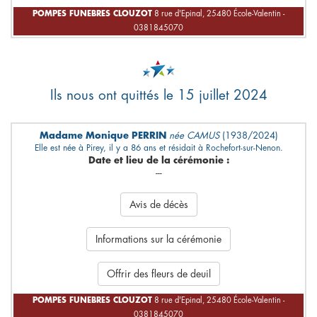
POMPES FUNEBRES CLOUZOT
8 rue d'Epinal, 25480 École-Valentin -
0381845070
Ils nous ont quittés le 15 juillet 2024
Madame Monique PERRIN
née CAMUS
(1938/2024)
Elle est née à Pirey, il y a 86 ans et résidait à Rochefort-sur-Nenon.
Date et lieu de la cérémonie :
---
Avis de décès
Informations sur la cérémonie
Offrir des fleurs de deuil
POMPES FUNEBRES CLOUZOT
8 rue d'Epinal, 25480 École-Valentin -
0381845070